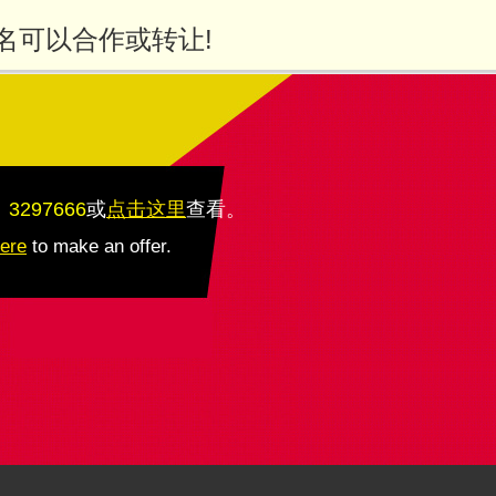
名可以合作或转让!
：3297666
或
点击这里
查看
。
here
to make an offer.