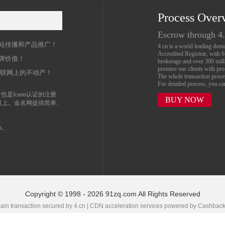
Process Over
名
Escrow through 4
站传播和产品推广！
4.cn is a world leading do
Accredited Registrar, with 
牌价值！
brokerage and over 300 mil
promise our clients with prof
互联网上的不动产！
The whole transaction proc
For detailed process, you c
也是Icann认证的注册
BUY NOW
以上。金名网提供简单、
n。
Copyright © 1998 - 2026 91zq.com All Rights Reserved
in transaction secured by 4.cn | CDN acceleration services powered by
Cashbac