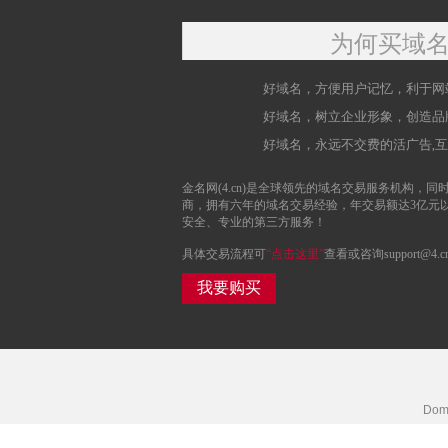
为何买域
好域名，方便用户记忆，利于网
好域名，树立企业形象，创造品
好域名，永远不交费的活广告,
金名网(4.cn)是全球领先的域名交易服务机构，同时
商，拥有六年的域名交易经验，年交易额达3亿元
安全、专业的第三方服务！
具体交易流程可
“点击这里”
查看或咨询support@4.c
我要购买
Doma